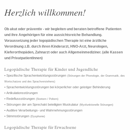
Herzlich willkommen!
Ob akut oder präventiv - wir begleiten und beraten betroffene
Patienten
und ihre Angehörigen für eine aussichtsreiche Behandlung.
Voraussetzung jeder logopädischen Therapie ist eine ärztliche
Verordnung z.B. durch ihren Kinderarzt, HNO-Arzt, Neurologen,
Kieferorthopäden, Zahnarzt oder auch Allgemeinmediziner. (alle Kassen
und PrivatpatientInnen)
Logopädische Therapie für Kinder und Jugendliche
• Spezifische Sprachentwicklungsstörungen
(Störungen der Phonologie, der Grammatik, des
Wortschatzes und des Sprachverstehens)
• Sprachentwicklungsstörungen bei körperlicher oder geistiger Behinderung
• Artikulationsstörungen
• Redeflussstörungen
(Stottern / Poltern)
• Störungen der am Sprechakt beteiligten Muskulatur
(Myofunktionelle Störungen)
• Auditive Verarbeitungs- und Wahrnehmungsstörungen
• Stimmstörungen
(Dysphonie)
Logopädische Therapie für Erwachsene